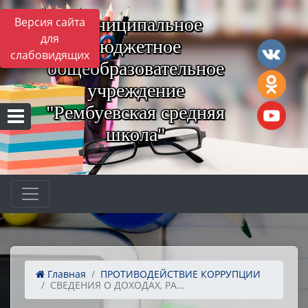
Муниципальное
Версия сайта
для
бюджетное
слабовидящих
общеобразовательное
учреждение
"Рембуевская средняя
школа"
Главная
ПРОТИВОДЕЙСТВИЕ КОРРУПЦИИ
СВЕДЕНИЯ О ДОХОДАХ, РА...