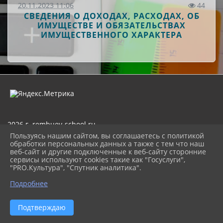
20.11.2023 11:06
44
СВЕДЕНИЯ О ДОХОДАХ, РАСХОДАХ, ОБ
ИМУЩЕСТВЕ И ОБЯЗАТЕЛЬСТВАХ
ИМУЩЕСТВЕННОГО ХАРАКТЕРА
2026 г. rembuev-school.ru
Вход
Пользуясь нашим сайтом, вы соглашаетесь с политикой
Карта сайта
обработки персональных данных а также с тем что наш
Политика обработки персональных данных
веб-сайт и другие подключенные к веб-сайту сторонние
сервисы используют cookies такие как "Госуслуги",
"PRO.Культура", "Спутник аналитика".
Сделано на KubCMS
Разработка и поддержка
Подробнее
Подтверждаю