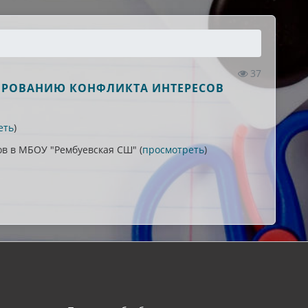
37
ИРОВАНИЮ КОНФЛИКТА ИНТЕРЕСОВ
еть
)
в в МБОУ "Рембуевская СШ" (
просмотреть
)