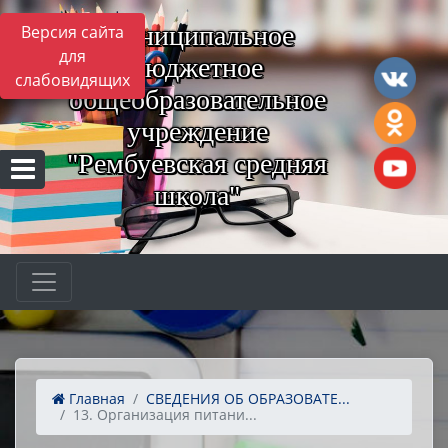
Муниципальное
Версия сайта
для
бюджетное
слабовидящих
общеобразовательное
учреждение
"Рембуевская средняя
школа"
Главная
СВЕДЕНИЯ ОБ ОБРАЗОВАТЕ...
13. Организация питани...