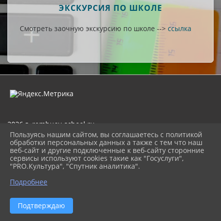
ЭКСКУРСИЯ ПО ШКОЛЕ
Смотреть заочную экскурсию по школе -->
ссылка
2026 г. rembuev-school.ru
Вход
Пользуясь нашим сайтом, вы соглашаетесь с политикой
Карта сайта
обработки персональных данных а также с тем что наш
Политика обработки персональных данных
веб-сайт и другие подключенные к веб-сайту сторонние
сервисы используют cookies такие как "Госуслуги",
"PRO.Культура", "Спутник аналитика".
Сделано на KubCMS
Разработка и поддержка
Подробнее
Подтверждаю