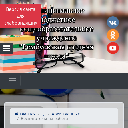
Муниципальное
Версия сайта
для
бюджетное
слабовидящих
общеобразовательное
учреждение
"Рембуевская средняя
школа"
Главная
⋮
Архив данных.
Воспитательная работа