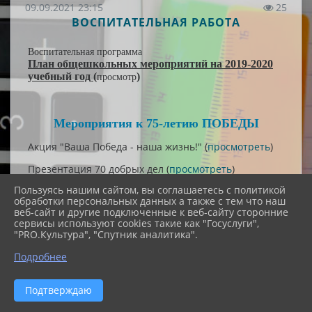
09.09.2021 23:15
25
ВОСПИТАТЕЛЬНАЯ РАБОТА
Воспитательная программа
План общешкольных мероприятий на 2019-2020
учебный год
(
)
просмотр
Мероприятия к 75-летию ПОБЕДЫ
Акция "Ваша Победа - наша жизнь!" (
просмотреть
)
Презентация 70 добрых дел (
просмотреть
)
Пользуясь нашим сайтом, вы соглашаетесь с политикой
СВОДНАЯ ТАБЛИЦА МЕРОПРИЯТИЙ К 70-ЛЕТ
обработки персональных данных а также с тем что наш
НИХ ВСЕХ УЧАСТНИКОВ ОБРАЗОВАТЕ
веб-сайт и другие подключенные к веб-сайту сторонние
сервисы используют cookies такие как "Госуслуги",
"PRO.Культура", "Спутник аналитика".
№
Количество учас
Подробнее
п/
Мест
п
Мероприятия,
посвященные
Подтверждаю
детей
педагогов
род
70-й
годовщине