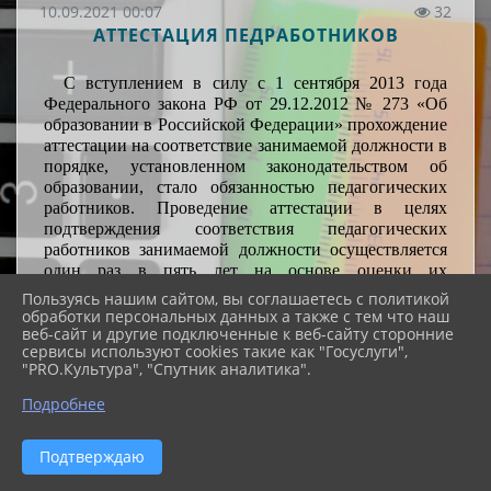
10.09.2021 00:07
32
АТТЕСТАЦИЯ ПЕДРАБОТНИКОВ
С вступлением в силу с 1 сентября 2013 года
Федерального закона РФ от 29.12.2012 № 273 «Об
образовании в Российской Федерации» прохождение
аттестации на соответствие занимаемой должности в
порядке, установленном законодательством об
образовании, стало обязанностью педагогических
работников. Проведение аттестации в целях
подтверждения соответствия педагогических
работников занимаемой должности осуществляется
один раз в пять лет на основе оценки их
профессиональной деятельности аттестационными
Пользуясь нашим сайтом, вы соглашаетесь с политикой
комиссиями, самостоятельно формируемыми
обработки персональных данных а также с тем что наш
веб-сайт и другие подключенные к веб-сайту сторонние
организациями, осуществляющими образовательную
сервисы используют cookies такие как "Госуслуги",
деятельность.
"PRO.Культура", "Спутник аналитика".
Аттестация проводится в целях установления
Подробнее
квалификационной категории по желанию
педагогических работников организаций,
осуществляющих образовательную деятельность и
Подтверждаю
находящихся в ведении субъекта Российской