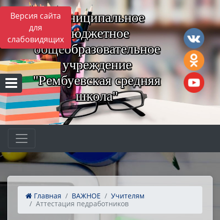
Муниципальное
Версия сайта
для
бюджетное
слабовидящих
общеобразовательное
учреждение
"Рембуевская средняя
школа"
Главная
ВАЖНОЕ
Учителям
Аттестация педработников