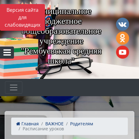
Муниципальное
Версия сайта
для
бюджетное
слабовидящих
общеобразовательное
учреждение
"Рембуевская средняя
школа"
Главная
ВАЖНОЕ
Родителям
Расписание уроков