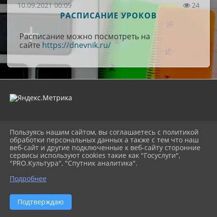
10.09.2021 00:09
24
РАСПИСАНИЕ УРОКОВ
Расписание можно посмотреть на
сайте
https://dnevnik.ru/
2026 г. rembuev-school.ru
Пользуясь нашим сайтом, вы соглашаетесь с политикой
Вход
обработки персональных данных а также с тем что наш
Карта сайта
веб-сайт и другие подключенные к веб-сайту сторонние
Политика обработки персональных данных
сервисы используют cookies такие как "Госуслуги",
"PRO.Культура", "Спутник аналитика".
Сделано на KubCMS
Разработка и поддержка
Подробнее
Подтверждаю