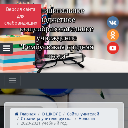
Муниципальное
Версия сайта
для
бюджетное
слабовидящих
общеобразовательное
учреждение
"Рембуевская средняя
школа"
Главная
О ШКОЛЕ
Сайты учителей
Страница учителя русск...
Новости
2020-2021 учебный год.