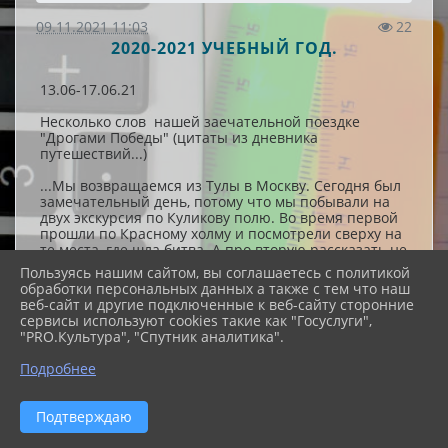
09.11.2021 11:03
22
2020-2021 УЧЕБНЫЙ ГОД.
13.06-17.06.21
Несколько слов нашей заечательной поездке
"Дрогами Победы" (цитаты из дневника
путешествий...)
...Мы возвращаемся из Тулы в Москву. Сегодня был
замечательный день, потому что мы побывали на
двух экскурсия по Куликову полю. Во время первой
прошли по Красному холму и посмотрели сверху на
те места, где шла битва. А про вторую рассказать не
хватит слов и эмоций, потому что мы все в восторге
Пользуясь нашим сайтом, вы соглашаетесь с политикой
от экскурсовода! Нам невероятно повезло, что
обработки персональных данных а также с тем что наш
экскурсию для нас провел профессор университета,
веб-сайт и другие подключенные к веб-сайту сторонние
историк, археолог и замечательный рассказчик
сервисы используют cookies такие как "Госуслуги",
Олег Генрихович Вронский, всю жизнь
"PRO.Культура", "Спутник аналитика".
занимавшийся Куликовское битвой и написавший о
ней не одну книгу. Два часа шла экскурсия, и для
Подробнее
многих они пролетели незаметно (для тех, кто умеет
слушать). Это было просто браво! Мы аплодировали
в конце! А Олег Генрихович похвалил ребят, сказав,
Подтверждаю
что их внимательные глаза вдохновляли его и что у
нас прекрасные дети!