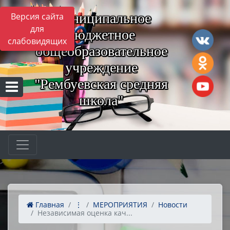
Муниципальное
Версия сайта
для
бюджетное
слабовидящих
общеобразовательное
учреждение
"Рембуевская средняя
школа"
Главная
⋮
МЕРОПРИЯТИЯ
Новости
Независимая оценка кач...