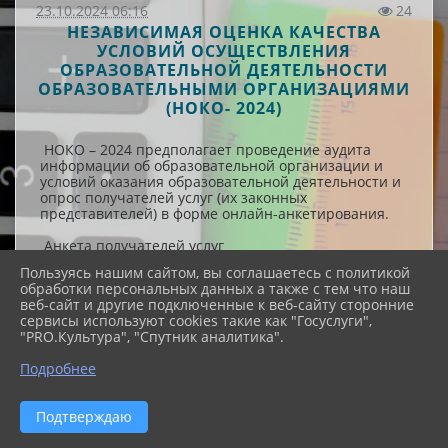
23.10.2024 06:16
24
НЕЗАВИСИМАЯ ОЦЕНКА КАЧЕСТВА
УСЛОВИЙ ОСУЩЕСТВЛЕНИЯ
ОБРАЗОВАТЕЛЬНОЙ ДЕЯТЕЛЬНОСТИ
ОБРАЗОВАТЕЛЬНЫМИ ОРГАНИЗАЦИЯМИ
(НОКO- 2024)
НОКО – 2024 предполагает проведение аудита
информации об образовательной организации и
условий оказания образовательной деятельности и
опрос получателей услуг (их законных
представителей) в форме онлайн-анкетирования.
Анкета получателей услуг
Пользуясь нашим сайтом, вы соглашаетесь с политикой
Анкета ООО -
https://forms.gle/RzbstyeGakz2HcxR9
обработки персональных данных а также с тем что наш
веб-сайт и другие подключенные к веб-сайту сторонние
Для заполнения анкеты достаточно скопировать
сервисы используют cookies такие как "Госуслуги",
ссылку, вставить в верхнюю строку браузера и
"PRO.Культура", "Спутник аналитика".
перейти по ссылке опроса в любом современном
браузере (Google Chrome, Mozilla Firefox, Opera,
Подробнее
Safari или Edge). При заполнении анкеты НЕ
рекомендуется закрывать браузер. Возврат/
продолжение заполнения анкеты в таком случае
Подтверждаю
будет невозможен.