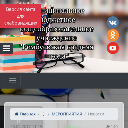
Муниципальное
Версия сайта
для
бюджетное
слабовидящих
общеобразовательное
учреждение
"Рембуевская средняя
школа"
Главная
⋮
МЕРОПРИЯТИЯ
Новости
28.09.2017 11:15
140