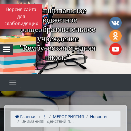
Муниципальное
Версия сайта
для
бюджетное
слабовидящих
общеобразовательное
учреждение
"Рембуевская средняя
школа"
Главная
⋮
МЕРОПРИЯТИЯ
Новости
Внимания!!! Действий п...