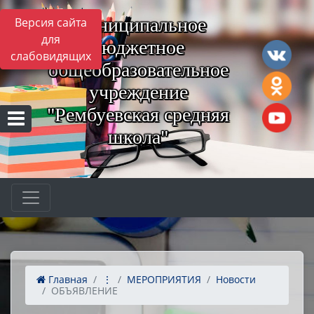
Муниципальное
Версия сайта
для
бюджетное
слабовидящих
общеобразовательное
учреждение
"Рембуевская средняя
школа"
Главная
⋮
МЕРОПРИЯТИЯ
Новости
ОБЪЯВЛЕНИЕ