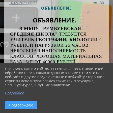
10.09.2021 00:57
130
ОБЪЯВЛЕНИЕ
ОБЪЯВЛЕНИЕ.
В МБОУ "РЕМБУЕВСКАЯ
СРЕДНЯЯ ШКОЛА"
ТРЕБУЕТСЯ
УЧИТЕЛЬ ГЕОГРАФИИ, БИОЛОГИИ
С
УЧЕБНОЙ НАГРУЗКОЙ 25 ЧАСОВ.
НЕБОЛЬШАЯ НАПОЛНЯЕМОСТЬ
КЛАССОВ. ХОРОШАЯ МАТЕРИАЛЬНАЯ
БАЗА. З/П ОТ 40000 РУБЛЕЙ.
ПРЕДОСТАВЛЯЕТСЯ
Пользуясь нашим сайтом, вы соглашаетесь с политикой
обработки персональных данных а также с тем что наш
БЛАГОУСТРОЕННАЯ КВАРТИРА,
веб-сайт и другие подключенные к веб-сайту сторонние
КОМПЕНСАЦИЯ КОММУНАЛЬНЫХ
сервисы используют cookies такие как "Госуслуги",
УСЛУГ. ПРИВЕТСТВУЕТСЯ ПЕРЕЕЗД
"PRO.Культура", "Спутник аналитика".
ВСЕЙ СЕМЬЕЙ. ДЕТСКИЙ САД С
Подробнее
ПОЛУТОРА ЛЕТ.
Подтверждаю
ТЕЛЕФОНЫ:
8(81830) 3-87-45,