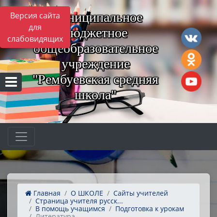
Муниципальное
Версия сайта
для
бюджетное
слабовидящих
общеобразовательное
учреждение
"Рембуевская средняя
школа"
Главная
О ШКОЛЕ
Сайты учителей
Страница учителя русск...
В помощь учащимся
Подготовка к урокам
Литература