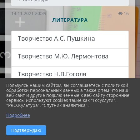
14.11.2021 20:39
16
ЛИТЕРАТУРА
Творчество А.С. Пушкина
Творчество М.Ю. Лермонтова
Творчество Н.В.Гоголя
Пользуясь нашим сайтом, вы соглашаетесь с политикой
обработки персональных данных а также с тем что наш
веб-сайт и другие подключенные к веб-сайту сторонние
сервисы используют cookies такие как "Госуслуги",
"PRO.Культура", "Спутник аналитика".
Подробнее
Подтверждаю