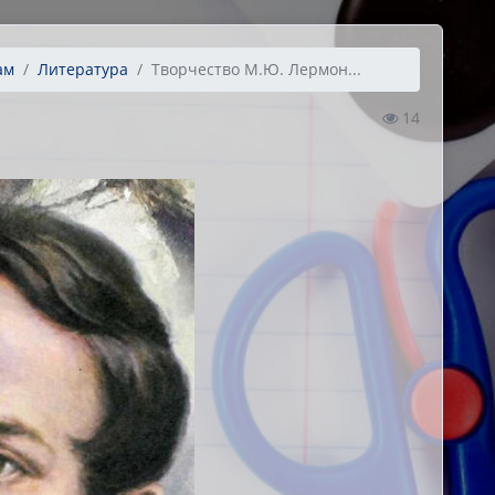
ам
Литература
Творчество М.Ю. Лермон...
14